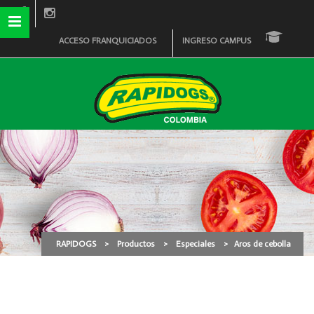
ACCESO FRANQUICIADOS
INGRESO CAMPUS
Aros de cebolla
RAPIDOGS
>
Productos
>
Especiales
>
Aros de cebolla